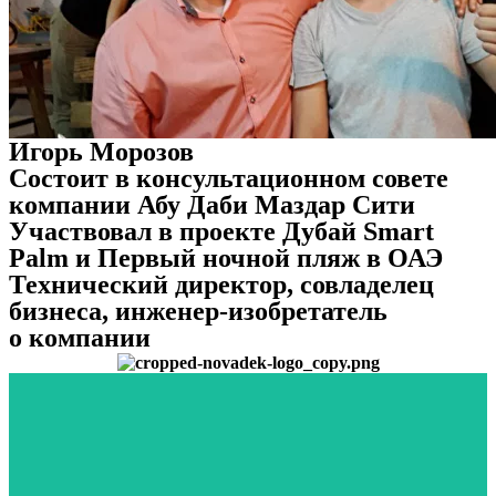
Игорь Морозов
Состоит в консультационном совете
компании Абу Даби Маздар Сити
Участвовал в проекте Дубай Smart
Palm и Первый ночной пляж в ОАЭ
Технический директор, совладелец
бизнеса, инженер-изобретатель
о компании
идеальным местом для разработки подобных решений
выбрано не спроста - 355 солнечных дней в году,что являет
солнечную энергию более эффективной и практичной. Место 
Компания была основана в 2016 в Дубае,что бы сделать