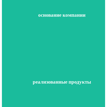
основание компании
основание компании
сбыт на рынке АОЭ с оборотом 670 млн./год.
альтернативной энергии.Запущенно регулярное производств
созданы,модифицированы,адаптированы уникальные источн
В результате многолетней работы и практики нами были
реализованные продукты
реализованные продукты