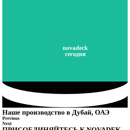
вместе с нами!
поставщиком эксклюзивных альтернативных источников эне
участником "Сколково". Успейте стать первым в России
В настоящее время Novadek успешно развивается и являет
сегодня
novadeck
novadeck
сегодня
Наше производство в Дубай, ОАЭ
Previous
Next
ПРИСОЕДИНЯЙТЕСЬ К NOVADEK